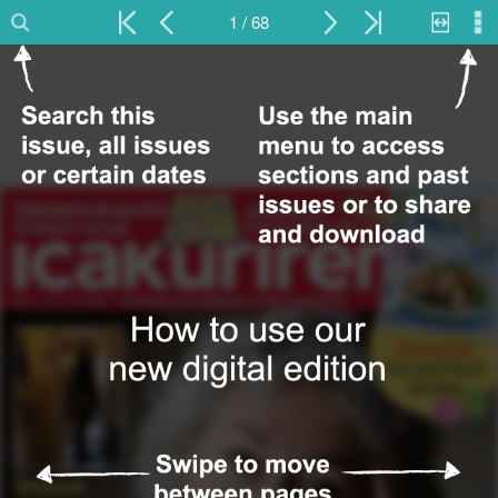
1 / 68