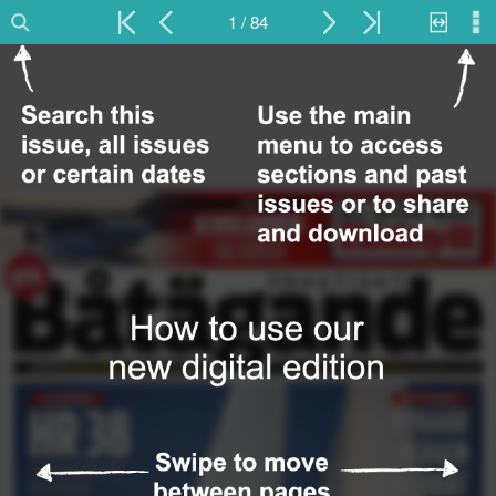
1 / 84