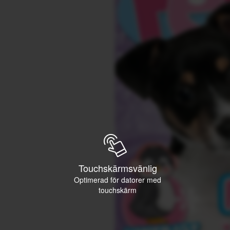
Touchskärmsvänlig
Optimerad för datorer med
touchskärm