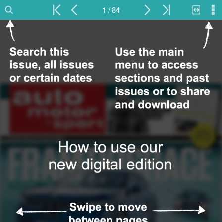
1 / 84