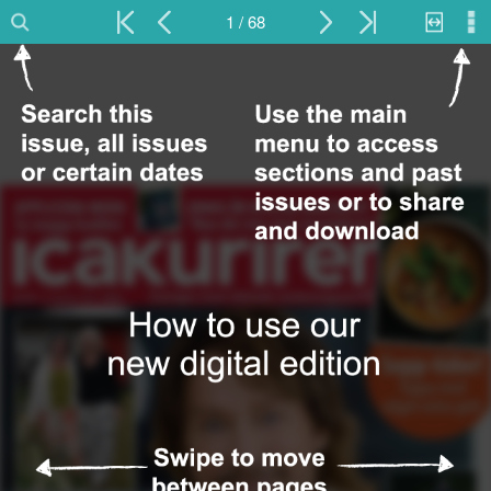
1 / 68