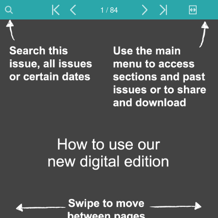
1 / 84