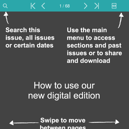
1 / 68