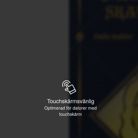
Touchskärmsvänlig
Optimerad för datorer med
touchskärm