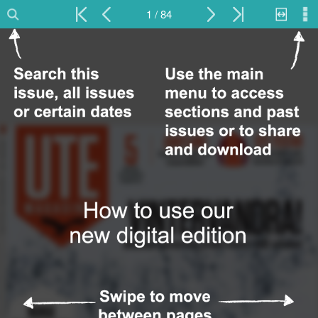
1 / 84