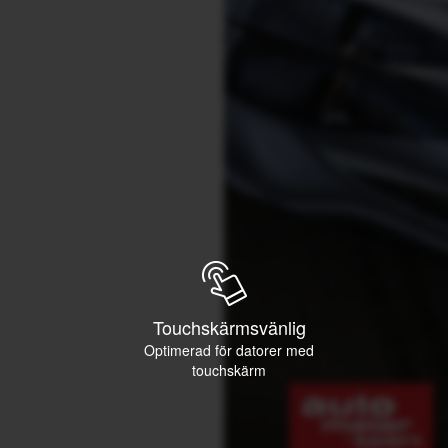
Touchskärmsvänlig
Optimerad för datorer med
touchskärm