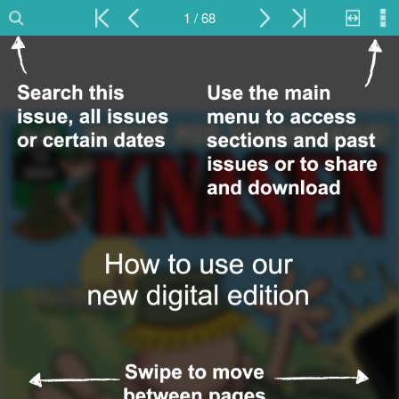
1 / 68