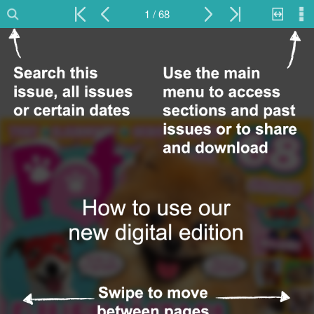
1 / 68